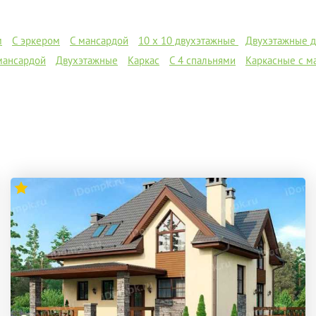
м
С эркером
С мансардой
10 х 10 двухэтажные
Двухэтажные д
 мансардой
Двухэтажные
Каркас
С 4 спальнями
Каркасные с м