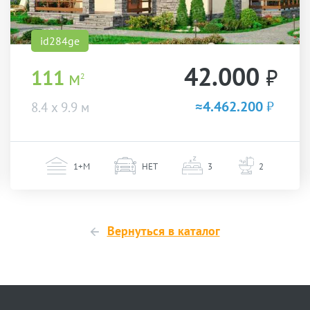
id284ge
42.000
₽
111
м
2
≈4.462.200
₽
8.4 х 9.9 м
1+М
НЕТ
3
2
Вернуться в каталог