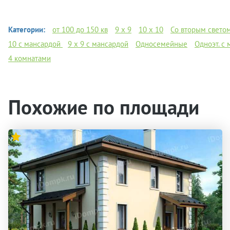
Категории:
от 100 до 150 кв
9 x 9
10 х 10
Со вторым свето
10 с мансардой
9 х 9 с мансардой
Односемейные
Одноэт. с
4 комнатами
Похожие по площади