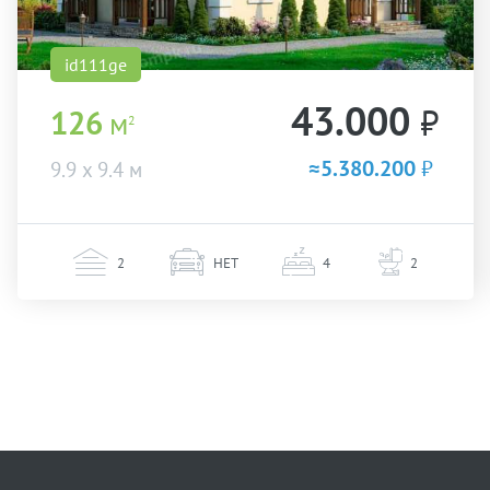
id111ge
43.000
₽
126
м
2
≈5.380.200
₽
9.9 х 9.4 м
2
НЕТ
4
2