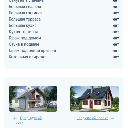
Санузел в спальне
нет
Большая спальня
нет
Большая гостиная
нет
Большая терраса
нет
Большая кухня
нет
Кухня-гостиная
нет
Гараж под домом
нет
Сауна в подвале
нет
Гараж под одной крышей
нет
Котельная в гараже
нет
Предыдущий
Следующий проект
проект