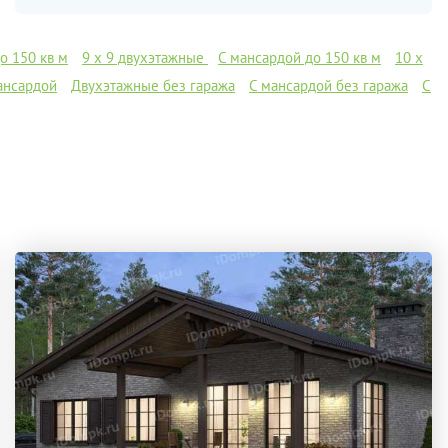
о 150 кв м
9 х 9 двухэтажные
С мансардой до 150 кв м
10 х
ансардой
Двухэтажные без гаража
С мансардой без гаража
С