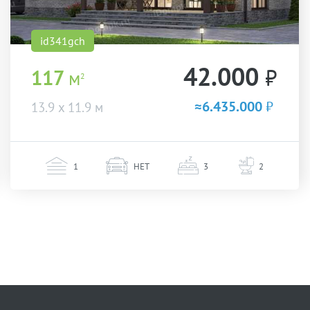
id341gch
42.000
₽
117
м
2
≈6.435.000
₽
13.9 х 11.9 м
1
НЕТ
3
2