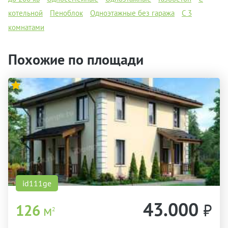
котельной
Пеноблок
Одноэтажные без гаража
С 3
комнатами
Похожие по площади
id111ge
43.000
₽
126
м
2