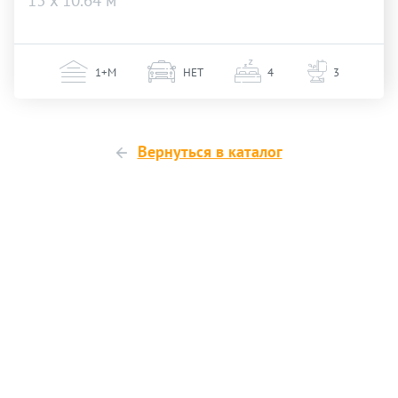
13 х 10.64 м
1+М
НЕТ
4
3
Вернуться в каталог