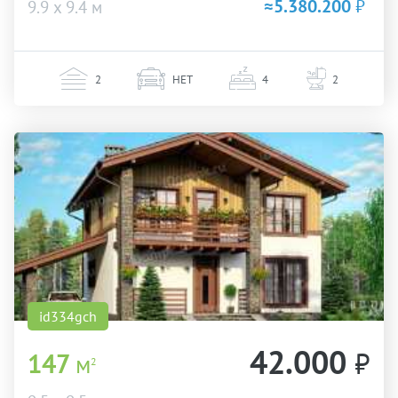
≈5.380.200
₽
9.9 х 9.4 м
2
НЕТ
4
2
id334gch
42.000
₽
147
м
2