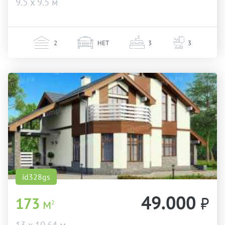
9.5 х 9.5 м
2
НЕТ
3
3
id328gs
49.000
₽
173
м
2