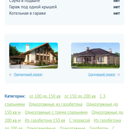
Сауна в подвале
нет
Гараж под одной крышей
нет
Котельная в гараже
нет
Предыдущий проект
Следующий проект
Категории:
от 100 до 150 кв
от 150 до 200 кв
C 3
спальнями
Одноэтажные из газобетона
Одноэтажные до
150 кв м
Одноэтажные с тремя спальнями
Одноэтажные до
200 кв м
Из газобетона 150 кв
С террасой
Из газобетона
до 200 кв
Односемейные
Одноэтажные
Газобетон
С