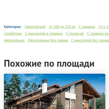
Категории:
Европейский
от 200 до 250 кв
С гаражом
15 х 1
газобетона
С мансардой и гаражом
С террасой
С гаражом до
европейские
Двухэтажные без гаража
С мансардой без гараж
Похожие по площади