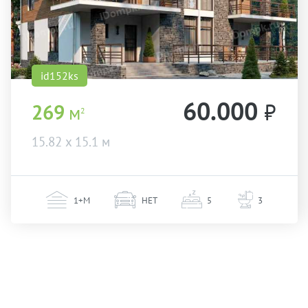
id152ks
60.000
₽
269
м
2
15.82 х 15.1 м
1+М
НЕТ
5
3