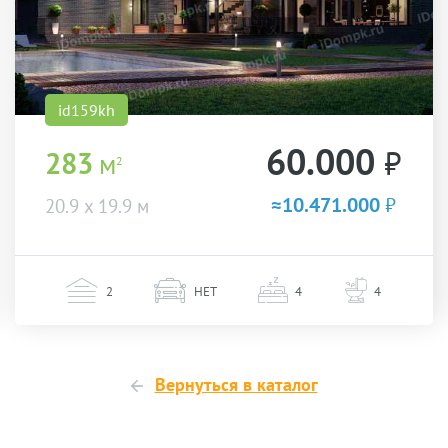
id159kh
60.000
₽
283
м
2
≈10.471.000
₽
20.9 х 19.9 м
2
НЕТ
4
4
Вернуться в каталог