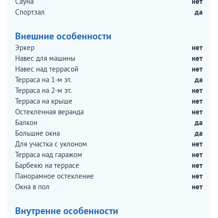
Сауна
нет
Спортзал
да
Внешние особенности
Эркер
нет
Навес для машины
нет
Навес над террасой
нет
Терраса на 1-м эт.
да
Терраса на 2-м эт.
нет
Терраса на крыше
нет
Остеклённая веранда
нет
Балкон
да
Большие окна
да
Для участка с уклоном
нет
Терраса над гаражом
нет
Барбекю на террасе
нет
Панорамное остекление
нет
Окна в пол
нет
Внутренне особенности