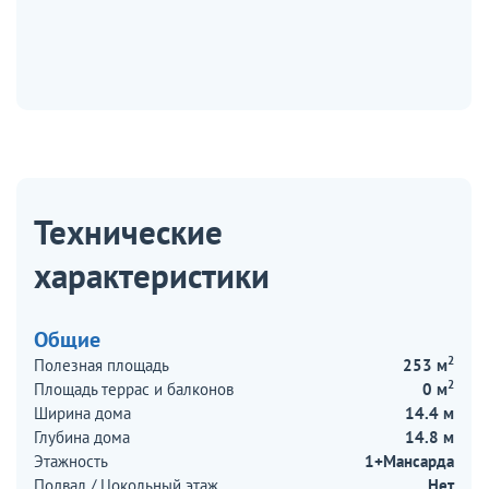
Технические
характеристики
Общие
2
Полезная площадь
253 м
2
Площадь террас и балконов
0 м
Ширина дома
14.4 м
Глубина дома
14.8 м
Этажность
1+Мансарда
Подвал / Цокольный этаж
Нет