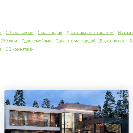
5
C 3 спальнями
С мансардой
Двухэтажные с гаражом
Из газо
 250 кв м
Односемейные
Одноэт. с мансардой
Двухэтажные
Г
а
С 3 комнатами