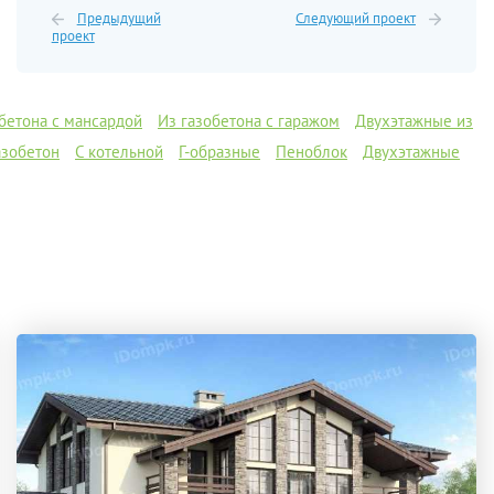
Предыдущий
Следующий проект
проект
бетона с мансардой
Из газобетона с гаражом
Двухэтажные из
азобетон
С котельной
Г-образные
Пеноблок
Двухэтажные