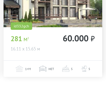
id332gch
60.000
₽
281
м
2
16.11 х 15.65 м
1+М
НЕТ
5
5