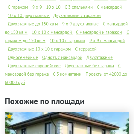
С гаражом
9 x 9
10 х 10
C 3 спальнями
С мансардой
10 х 10 двухэтажные
Двухэтажные с гаражом
Двухэтажные до 150 кв м
9 х 9 двухэтажные
С мансардой
до 150 кв м
10 х 10 с мансардой
С мансардой и гаражом
С
гаражом до 150 кв м
10 х 10 с гаражом
9 х 9 с мансардой
Двухэтажные 10 х 10 с гаражом
С террасой
Односемейные
Одноэт. с мансардой
Двухэтажные
Двухэтажные европейские
Двухэтажные без гаража
С
мансардой без гаража
С 3 комнатами
Проекты от 42000 до
60000 руб
Похожие по площади