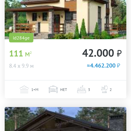
id284ge
42.000
₽
111
м
2
≈4.462.200
₽
8.4 х 9.9 м
1+М
НЕТ
3
2