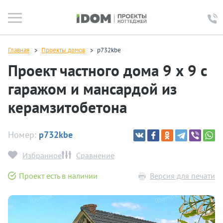
Главная
Проекты домов
p732kbe
Проект частного дома 9 х 9 с
гаражом и мансардой из
керамзитобетона
Номер:
p732kbe
Избранное
Сравнение
Проект есть в наличии
Версия для печати