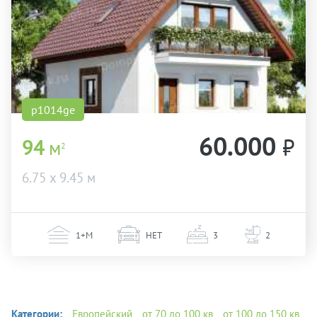
p1014ge
60.000
₽
94
м
2
6.75 х 9.45 м
1+М
НЕТ
3
2
Категории:
Европейский
от 70 до 100 кв
от 100 до 150 кв