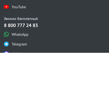
YouTube
Звонок бесплатный
8 800 777 24 83
WhatsApp
Telegram
MAX
Каталог проектов
Одноэтажные
Двухэтажные
С мансардой
С плоской крышей
Газобетон
Проектирование
Строительство
Калькулятор
О компании
Контакты
Состав проекта
Гарантия
Доставка и оплата
Политика конфиденциальности
Посадка дома
Знай перед стройкой
Инженерные сети
Разрешение на строительство