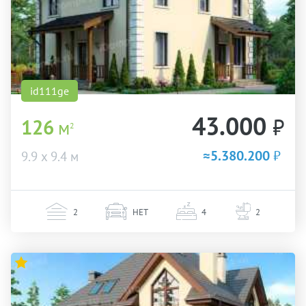
id111ge
43.000
₽
126
м
2
≈5.380.200
₽
9.9 х 9.4 м
2
НЕТ
4
2