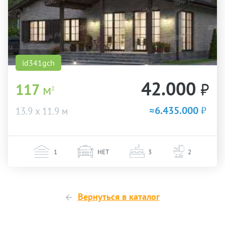
id341gch
42.000
₽
117
м
2
≈6.435.000
₽
13.9 х 11.9 м
1
НЕТ
3
2
Вернуться в каталог