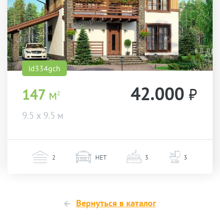
id334gch
42.000
₽
147
м
2
9.5 х 9.5 м
2
НЕТ
3
3
Вернуться в каталог