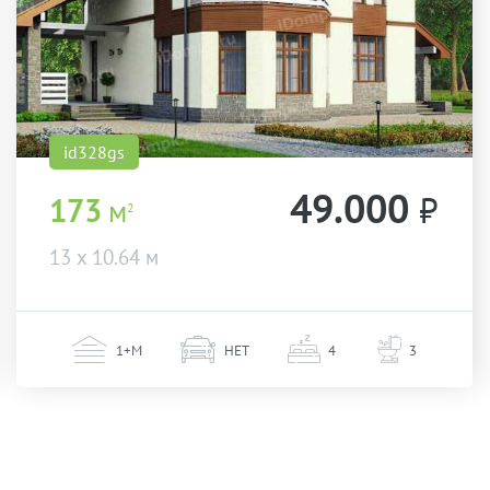
id328gs
49.000
₽
173
м
2
13 х 10.64 м
1+М
НЕТ
4
3