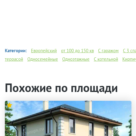
Категории:
Европейский
от 100 до 150 кв
С гаражом
C 3 с
террасой
Односемейные
Одноэтажные
С котельной
Кирпич
Похожие по площади