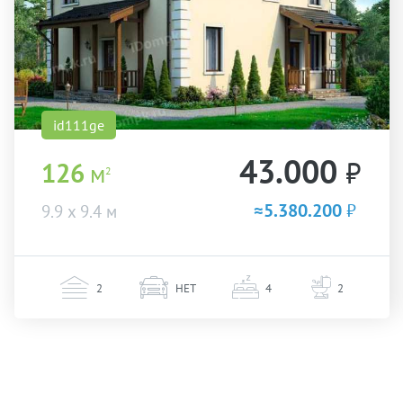
id111ge
43.000
₽
126
м
2
≈5.380.200
₽
9.9 х 9.4 м
2
НЕТ
4
2