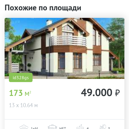
Похожие по площади
id328gs
49.000
₽
173
м
2
13 х 10.64 м
1+М
НЕТ
4
3