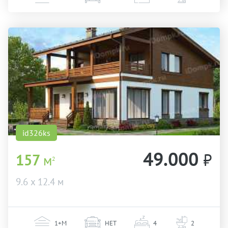
id326ks
49.000
₽
157
м
2
9.6 х 12.4 м
1+М
НЕТ
4
2