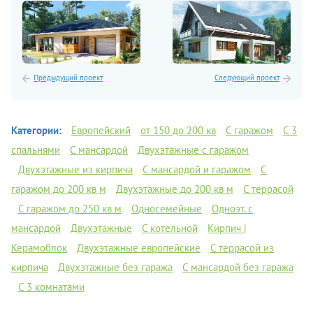
Предыдущий проект
Следующий проект
Категории:
Европейский
от 150 до 200 кв
С гаражом
C 3
спальнями
С мансардой
Двухэтажные с гаражом
Двухэтажные из кирпича
С мансардой и гаражом
С
гаражом до 200 кв м
Двухэтажные до 200 кв м
С террасой
С гаражом до 250 кв м
Односемейные
Одноэт. с
мансардой
Двухэтажные
С котельной
Кирпич |
Керамоблок
Двухэтажные европейские
С террасой из
кирпича
Двухэтажные без гаража
С мансардой без гаража
С 3 комнатами