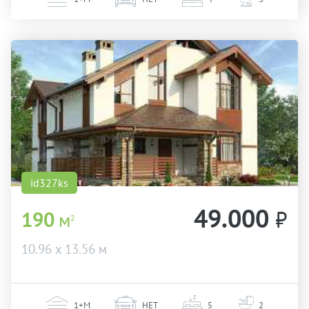
id327ks
49.000
₽
190
м
2
10.96 х 13.56 м
1+М
НЕТ
5
2