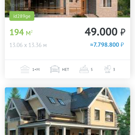
id289ge
49.000
₽
194
м
2
≈7.798.800
₽
13.06 х 13.36 м
1+М
НЕТ
5
3