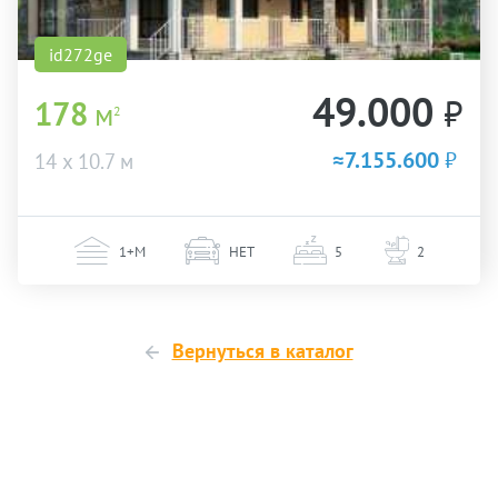
id272ge
49.000
₽
178
м
2
≈7.155.600
₽
14 х 10.7 м
1+М
НЕТ
5
2
Вернуться в каталог