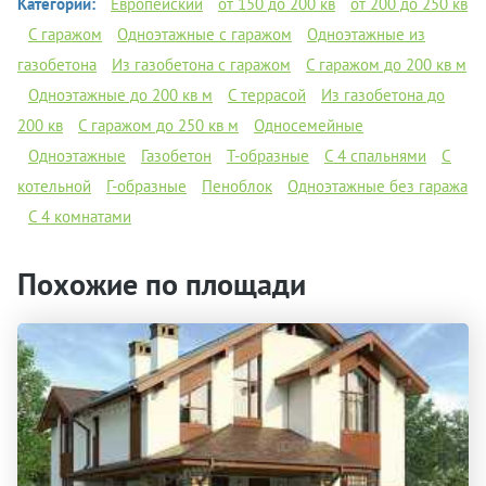
Категории:
Европейский
от 150 до 200 кв
от 200 до 250 кв
С гаражом
Одноэтажные с гаражом
Одноэтажные из
газобетона
Из газобетона с гаражом
С гаражом до 200 кв м
Одноэтажные до 200 кв м
С террасой
Из газобетона до
200 кв
С гаражом до 250 кв м
Односемейные
Одноэтажные
Газобетон
Т-образные
С 4 спальнями
С
котельной
Г-образные
Пеноблок
Одноэтажные без гаража
С 4 комнатами
Похожие по площади