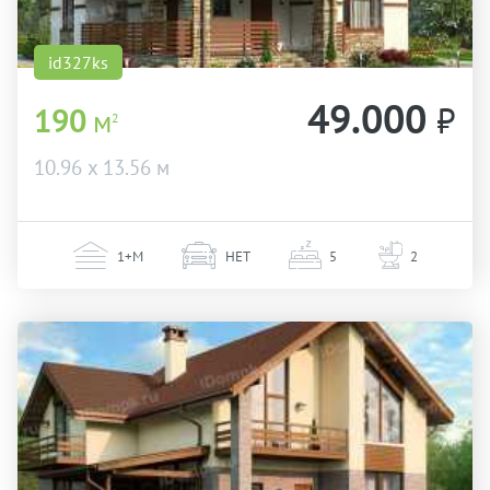
id327ks
49.000
₽
190
м
2
10.96 х 13.56 м
1+М
НЕТ
5
2