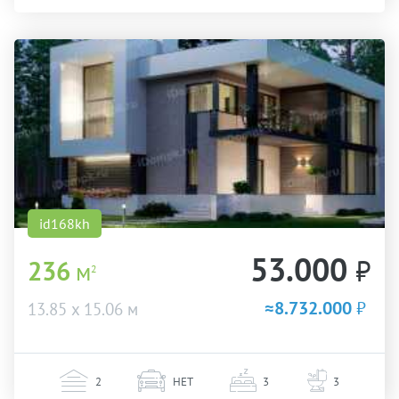
id168kh
53.000
₽
236
м
2
≈8.732.000
₽
13.85 х 15.06 м
2
НЕТ
3
3