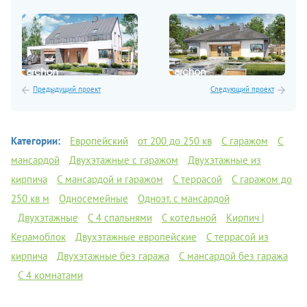
Предыдущий проект
Следующий проект
Категории:
Европейский
от 200 до 250 кв
С гаражом
С
мансардой
Двухэтажные с гаражом
Двухэтажные из
кирпича
С мансардой и гаражом
С террасой
С гаражом до
250 кв м
Односемейные
Одноэт. с мансардой
Двухэтажные
С 4 спальнями
С котельной
Кирпич |
Керамоблок
Двухэтажные европейские
С террасой из
кирпича
Двухэтажные без гаража
С мансардой без гаража
С 4 комнатами