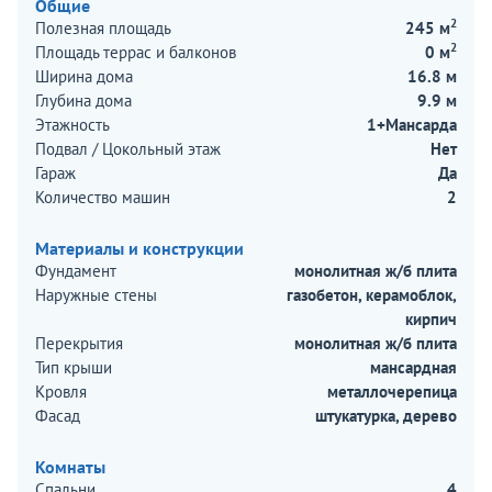
Общие
2
Полезная площадь
245 м
2
Площадь террас и балконов
0 м
Ширина дома
16.8 м
Глубина дома
9.9 м
Этажность
1+Мансарда
Подвал / Цокольный этаж
Нет
Гараж
Да
Количество машин
2
Материалы и конструкции
Фундамент
монолитная ж/б плита
Наружные стены
газобетон, керамоблок,
кирпич
Перекрытия
монолитная ж/б плита
Тип крыши
мансардная
Кровля
металлочерепица
Фасад
штукатурка, дерево
Комнаты
Спальни
4