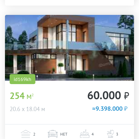
id169kh
60.000
₽
254
м
2
≈9.398.000
₽
20.6 х 18.04 м
2
НЕТ
4
3