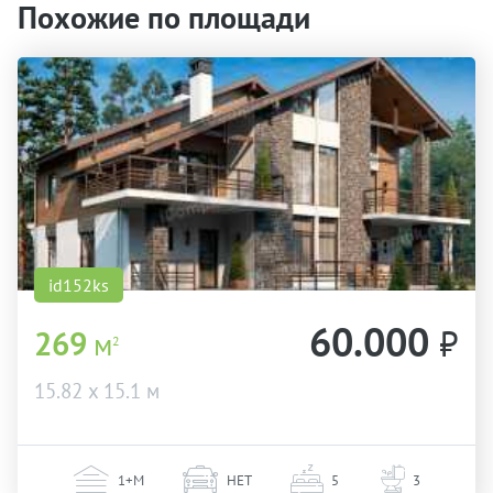
Похожие по площади
id152ks
60.000
₽
269
м
2
15.82 х 15.1 м
1+М
НЕТ
5
3