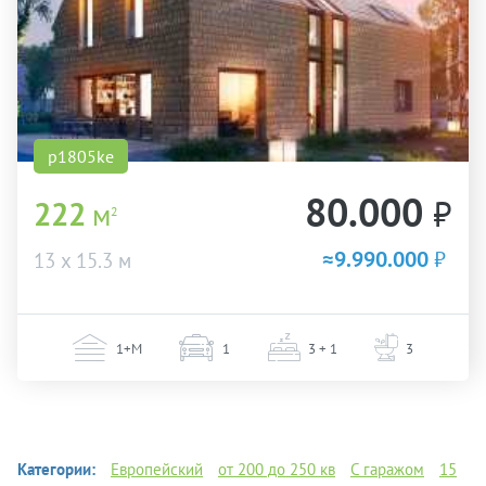
p1805ke
80.000
₽
222
м
2
≈9.990.000
₽
13 х 15.3 м
1+М
1
3 + 1
3
Категории:
Европейский
от 200 до 250 кв
С гаражом
15