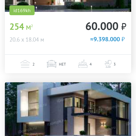
id169kh
60.000
₽
254
м
2
≈9.398.000
₽
20.6 х 18.04 м
2
НЕТ
4
3