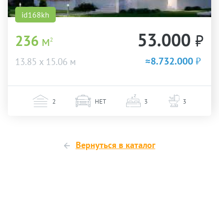
id168kh
53.000
₽
236
м
2
≈8.732.000
₽
13.85 х 15.06 м
2
НЕТ
3
3
Вернуться в каталог