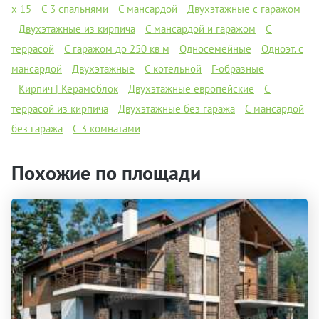
х 15
C 3 спальнями
С мансардой
Двухэтажные с гаражом
Двухэтажные из кирпича
С мансардой и гаражом
С
террасой
С гаражом до 250 кв м
Односемейные
Одноэт. с
мансардой
Двухэтажные
С котельной
Г-образные
Кирпич | Керамоблок
Двухэтажные европейские
С
террасой из кирпича
Двухэтажные без гаража
С мансардой
без гаража
С 3 комнатами
Похожие по площади