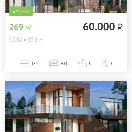
id152ks
60.000
₽
269
м
2
15.82 х 15.1 м
1+М
НЕТ
5
3