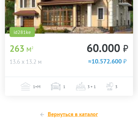
id281ke
60.000
₽
263
м
2
≈10.572.600
₽
13.6 х 13.2 м
1+М
1
3 + 1
3
Вернуться в каталог