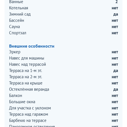
Ванные
2
Котельная
нет
Зимний сад
да
Бассейн
нет
Сауна
нет
Спортзал
нет
Внешние особенности
Эркер
нет
Навес для машины
нет
Навес над террасой
нет
Терраса на 1-м эт.
да
Терраса на 2-м эт.
нет
Терраса на крыше
нет
Остеклённая веранда
да
Балкон
нет
Большие окна
нет
Для участка с уклоном
нет
Терраса над гаражом
нет
Барбекю на террасе
нет
Панорамное остекление
нет