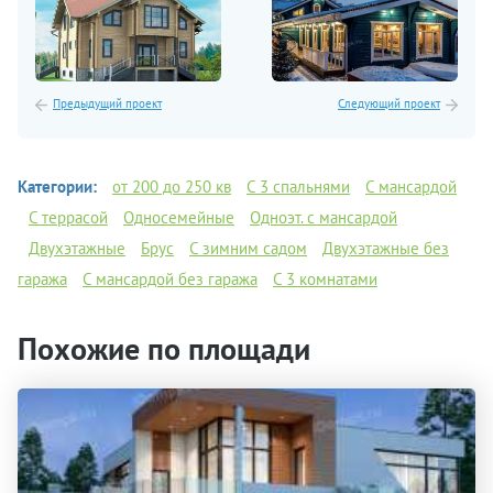
Предыдущий проект
Следующий проект
Категории:
от 200 до 250 кв
C 3 спальнями
С мансардой
С террасой
Односемейные
Одноэт. с мансардой
Двухэтажные
Брус
С зимним садом
Двухэтажные без
гаража
С мансардой без гаража
С 3 комнатами
Похожие по площади