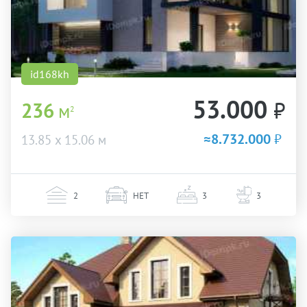
id168kh
53.000
₽
236
м
2
≈8.732.000
₽
13.85 х 15.06 м
2
НЕТ
3
3