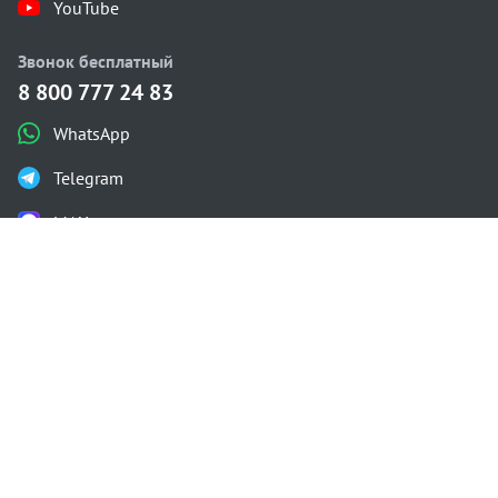
YouTube
Звонок бесплатный
8 800 777 24 83
WhatsApp
Telegram
MAX
Каталог проектов
Одноэтажные
Двухэтажные
С мансардой
С плоской крышей
Газобетон
Проектирование
Строительство
Калькулятор
О компании
Контакты
Состав проекта
Гарантия
Доставка и оплата
Политика конфиденциальности
Посадка дома
Знай перед стройкой
Инженерные сети
Разрешение на строительство