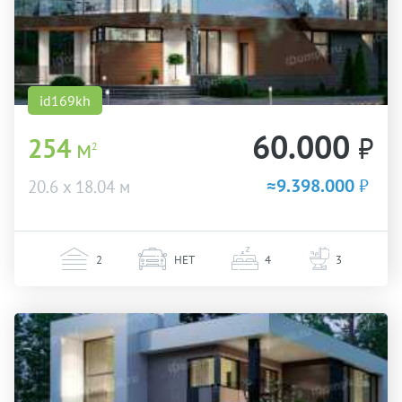
id169kh
60.000
₽
254
м
2
≈9.398.000
₽
20.6 х 18.04 м
2
НЕТ
4
3