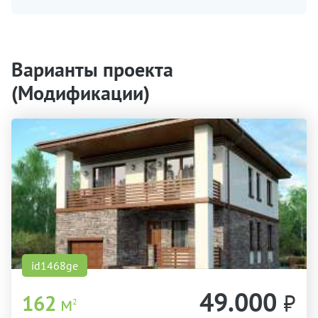
Варианты проекта
(Модификации)
id1468ge
49.000
₽
162
м
2