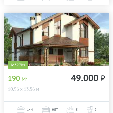
id327ks
49.000
₽
190
м
2
10.96 х 13.56 м
1+М
НЕТ
5
2