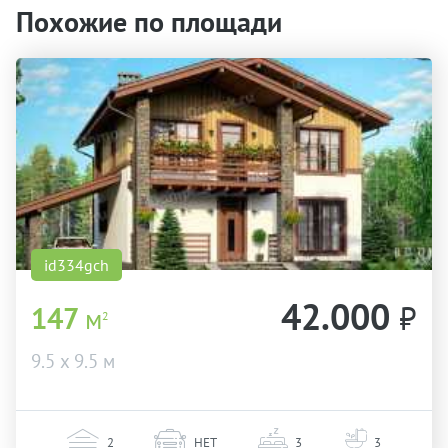
Похожие по площади
id334gch
42.000
₽
147
м
2
9.5 х 9.5 м
2
НЕТ
3
3