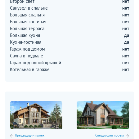
Второй свет
нет
Санузел в спальне
нет
Большая спальня
нет
Большая гостиная
нет
Большая терраса
нет
Большая кухня
да
Кухня-гостиная
да
Гараж под домом
нет
Сауна в подвале
нет
Гараж под одной крышей
нет
Котельная в гараже
нет
Предыдущий проект
Следующий проект