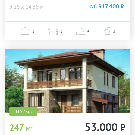
≈6.917.400
₽
9.26 х 14.36 м
2
1
4
3
id1573ge
53.000
₽
247
м
2