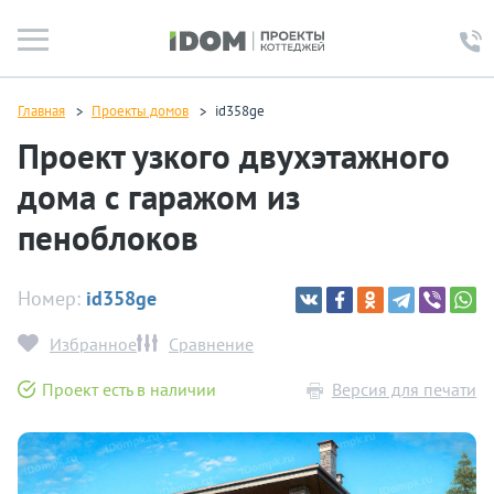
Главная
Проекты домов
id358ge
Проект узкого двухэтажного
дома с гаражом из
пеноблоков
Номер:
id358ge
Избранное
Сравнение
Проект есть в наличии
Версия для печати