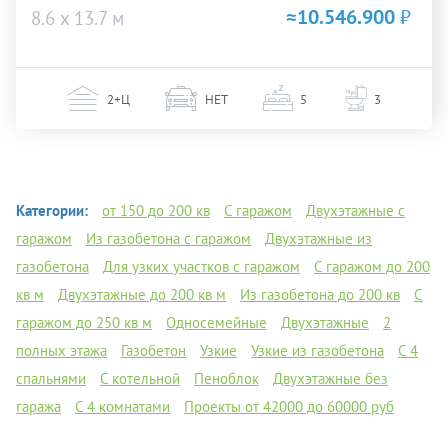
≈10.546.900
₽
8.6 х 13.7 м
2+Ц
НЕТ
5
3
Категории:
от 150 до 200 кв
С гаражом
Двухэтажные с
гаражом
Из газобетона с гаражом
Двухэтажные из
газобетона
Для узких участков с гаражом
С гаражом до 200
кв м
Двухэтажные до 200 кв м
Из газобетона до 200 кв
С
гаражом до 250 кв м
Односемейные
Двухэтажные
2
полных этажа
Газобетон
Узкие
Узкие из газобетона
С 4
спальнями
С котельной
Пеноблок
Двухэтажные без
гаража
С 4 комнатами
Проекты от 42000 до 60000 руб