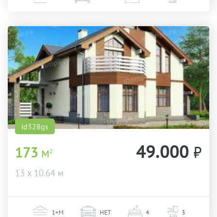
id328gs
49.000
₽
173
м
2
13 х 10.64 м
1+М
НЕТ
4
3