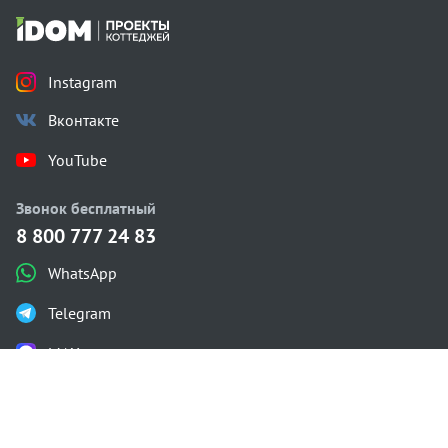
Instagram
Вконтакте
YouTube
Звонок бесплатный
8 800 777 24 83
WhatsApp
Telegram
MAX
Каталог проектов
Одноэтажные
Двухэтажные
С мансардой
С плоской крышей
Газобетон
Проектирование
Строительство
Калькулятор