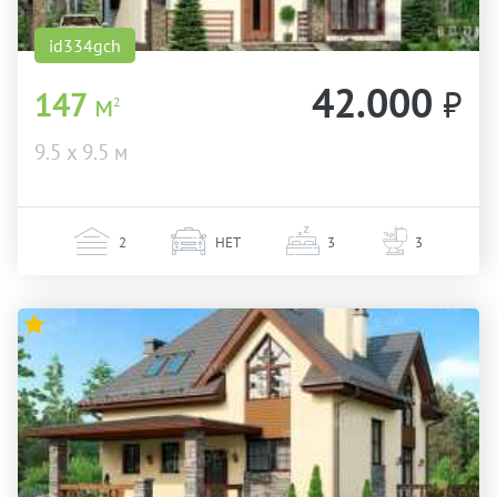
id334gch
42.000
₽
147
м
2
9.5 х 9.5 м
2
НЕТ
3
3