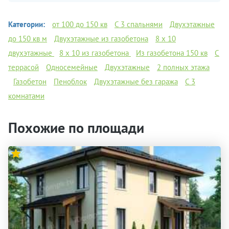
Категории:
от 100 до 150 кв
C 3 спальнями
Двухэтажные
до 150 кв м
Двухэтажные из газобетона
8 х 10
двухэтажные
8 х 10 из газобетона
Из газобетона 150 кв
С
террасой
Односемейные
Двухэтажные
2 полных этажа
Газобетон
Пеноблок
Двухэтажные без гаража
С 3
комнатами
Похожие по площади