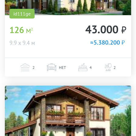
id111ge
43.000
₽
126
м
2
≈5.380.200
₽
9.9 х 9.4 м
2
НЕТ
4
2