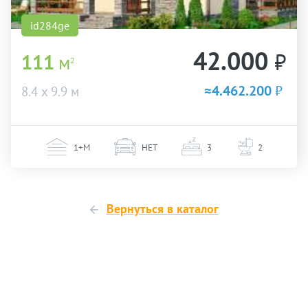
id284ge
42.000
₽
111
м
2
≈4.462.200
₽
8.4 х 9.9 м
1+М
НЕТ
3
2
Вернуться в каталог