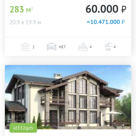
60.000
₽
283
м
2
≈10.471.000
₽
20.9 х 19.9 м
2
НЕТ
4
4
id332gch