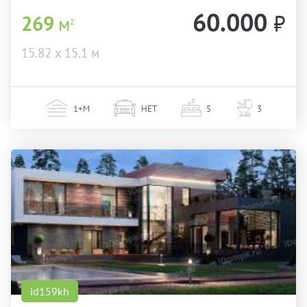
60.000
₽
269
м
2
15.82 х 15.1 м
1+М
НЕТ
5
3
id159kh