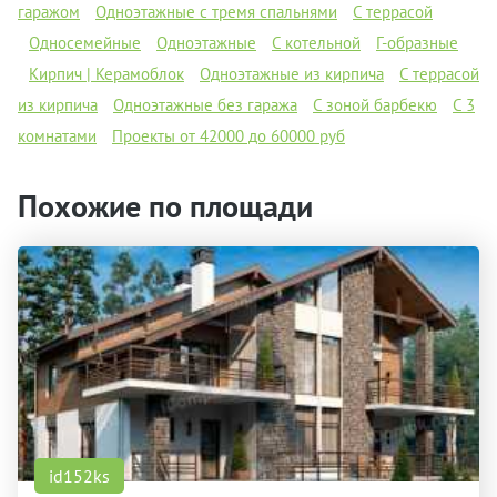
гаражом
Одноэтажные с тремя спальнями
С террасой
Односемейные
Одноэтажные
С котельной
Г-образные
Кирпич | Керамоблок
Одноэтажные из кирпича
С террасой
из кирпича
Одноэтажные без гаража
С зоной барбекю
С 3
комнатами
Проекты от 42000 до 60000 руб
Похожие по площади
id152ks