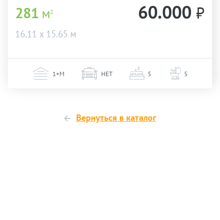
60.000
₽
281
м
2
16.11 х 15.65 м
1+М
НЕТ
5
5
Вернуться в каталог