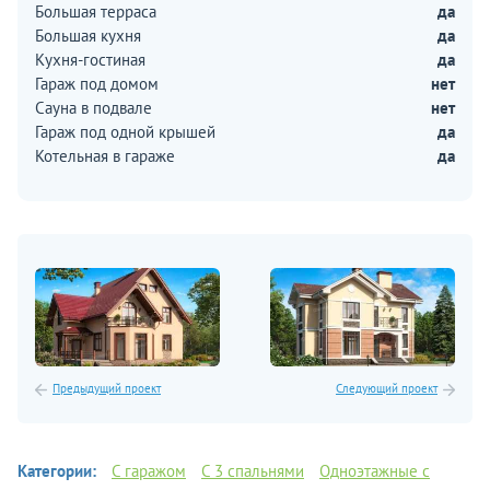
Большая терраса
да
Большая кухня
да
Кухня-гостиная
да
Гараж под домом
нет
Сауна в подвале
нет
Гараж под одной крышей
да
Котельная в гараже
да
Предыдущий проект
Следующий проект
Категории:
С гаражом
C 3 спальнями
Одноэтажные с