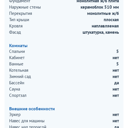
Фундамент
монолитная ж/б плита
Наружные стены
керамоблок 510 мм
Перекрытия
монолитные ж/б
Тип крыши
плоская
Кровля
наплавляемая
Фасад
штукатурка, камень
Комнаты
Спальни
5
Кабинет
нет
Ванные
5
Котельная
нет
Зимний сад
нет
Бассейн
да
Сауна
нет
Спортзал
нет
Внешние особенности
Эркер
нет
Навес для машины
нет
Навес над террасой
да