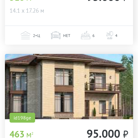
14.1 х 17.26 м
2+Ц
НЕТ
6
4
id198ge
95.000
₽
463
м
2