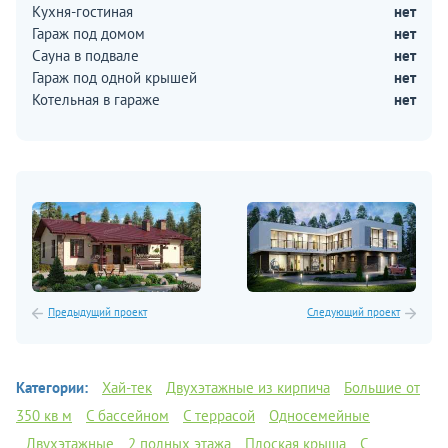
Кухня-гостиная
нет
Гараж под домом
нет
Сауна в подвале
нет
Гараж под одной крышей
нет
Котельная в гараже
нет
Предыдущий проект
Следующий проект
Категории:
Хай-тек
Двухэтажные из кирпича
Большие от
350 кв м
С бассейном
С террасой
Односемейные
Двухэтажные
2 полных этажа
Плоская крыша
С