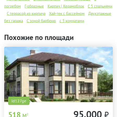
погребом
Г-образные
Кирпич | Керамоблок
С 5 спальнями
С террасой из кирпича
Хай-тек с бассейном
Двухэтажные
без гаража
С зоной барбекю
с 5 комнатами
Похожие по площади
id127ge
95.000
₽
518
м
2