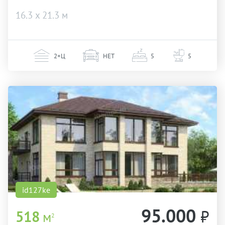
16.3 х 21.3 м
2+Ц
НЕТ
5
5
id127ke
95.000
₽
518
м
2