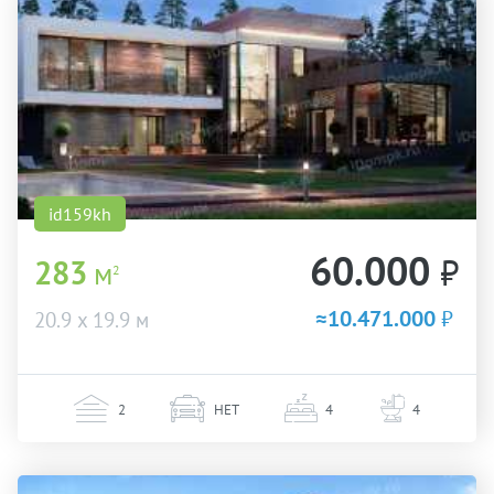
id159kh
60.000
₽
283
м
2
≈10.471.000
₽
20.9 х 19.9 м
2
НЕТ
4
4