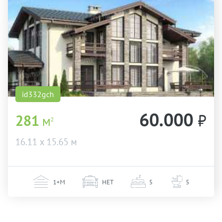
id332gch
60.000
₽
281
м
2
16.11 х 15.65 м
1+М
НЕТ
5
5