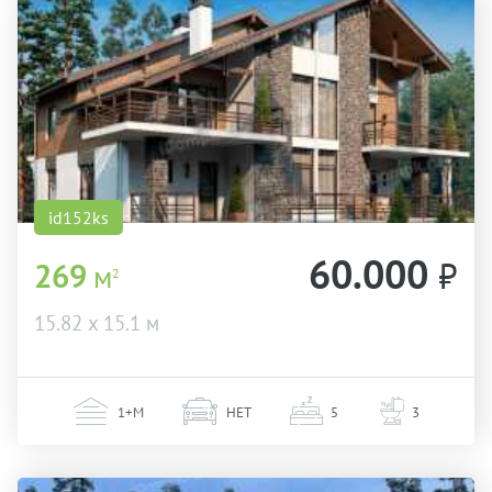
id152ks
60.000
₽
269
м
2
15.82 х 15.1 м
1+М
НЕТ
5
3