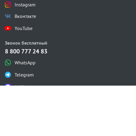
Instagram
Вконтакте
YouTube
Звонок бесплатный
8 800 777 24 83
WhatsApp
Telegram
MAX
Каталог проектов
Одноэтажные
Двухэтажные
С мансардой
С плоской крышей
Газобетон
Проектирование
Строительство
Калькулятор
О компании
Контакты
Состав проекта
Гарантия
Доставка и оплата