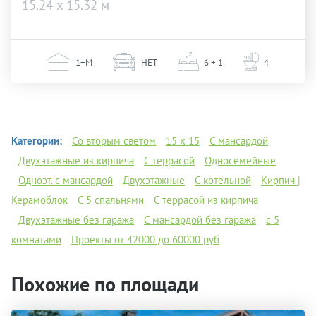
15.24 х 15.32 м
1+М
НЕТ
6 + 1
4
Категории:
Со вторым светом
15 х 15
С мансардой
Двухэтажные из кирпича
С террасой
Односемейные
Одноэт. с мансардой
Двухэтажные
С котельной
Кирпич |
Керамоблок
С 5 спальнями
С террасой из кирпича
Двухэтажные без гаража
С мансардой без гаража
с 5
комнатами
Проекты от 42000 до 60000 руб
Похожие по площади