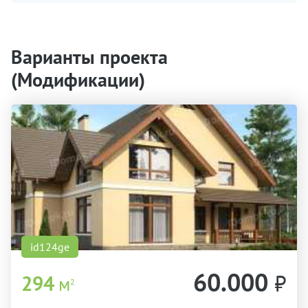
Варианты проекта
(Модификации)
id124ge
60.000
₽
294
м
2