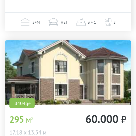
2+М
НЕТ
3 + 1
2
id404ge
60.000
₽
295
м
2
17.18 х 13.54 м