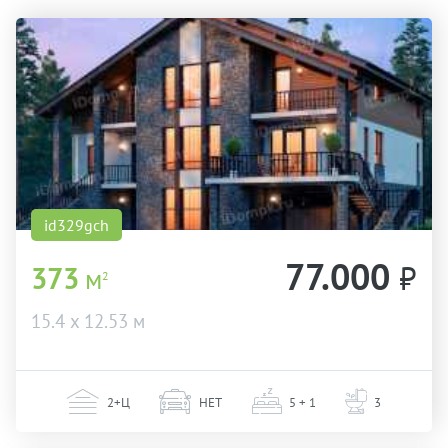
id329gch
77.000
₽
373
м
2
15.4 х 12.53 м
2+Ц
НЕТ
5 + 1
3