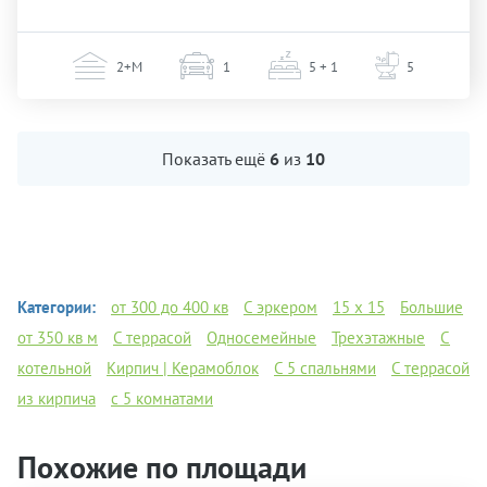
2+М
1
5 + 1
5
Показать ещё
6
из
10
Категории:
от 300 до 400 кв
С эркером
15 х 15
Большие
от 350 кв м
С террасой
Односемейные
Трехэтажные
С
котельной
Кирпич | Керамоблок
С 5 спальнями
С террасой
из кирпича
с 5 комнатами
Похожие по площади