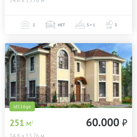
14.8 х 13.76 м
2
НЕТ
5 + 1
3
id116ge
60.000
₽
251
м
2
14.8 х 13.76 м