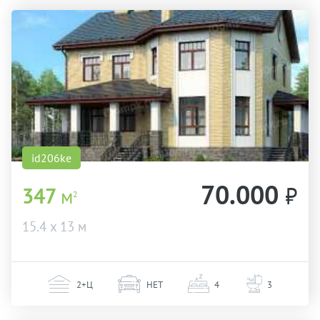
id206ke
70.000
₽
347
м
2
15.4 х 13 м
2+Ц
НЕТ
4
3