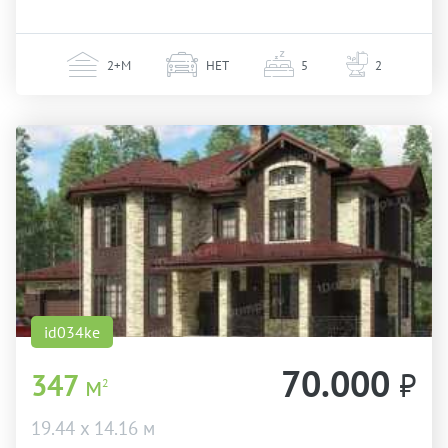
2+М
НЕТ
5
2
id034ke
70.000
₽
347
м
2
19.44 х 14.16 м