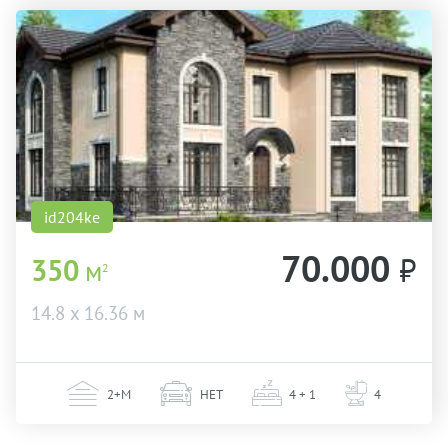
id204ke
70.000
₽
350
м
2
14.8 х 16.36 м
2+М
НЕТ
4 + 1
4