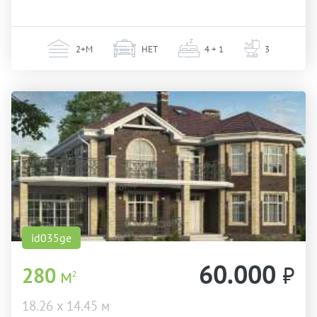
2+М
НЕТ
4 + 1
3
id035ge
60.000
₽
280
м
2
18.26 х 14.45 м