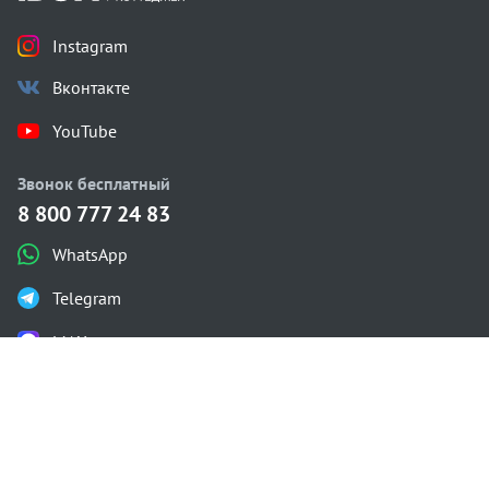
Instagram
Вконтакте
YouTube
Звонок бесплатный
8 800 777 24 83
WhatsApp
Telegram
MAX
Каталог проектов
Одноэтажные
Двухэтажные
С мансардой
С плоской крышей
Газобетон
Проектирование
Строительство
Калькулятор
О компании
Контакты