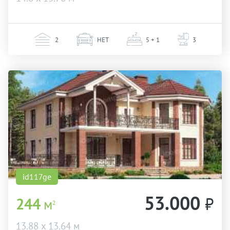
2
НЕТ
5 + 1
3
id117ge
53.000
₽
244
м
2
13.88 х 13.64 м