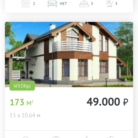
2
НЕТ
3
3
id328gs
49.000
₽
173
м
2
13 х 10.64 м