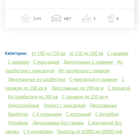
2+М
НЕТ
3
4
Категории:
от 100 до 150 кв
от 150 до 200 кв
С гаражом
С эркером
С мансардой
Двухэтажные с гаражом
Из
газобетона с мансардой
Из газобетона с гаражом
Двухэтажные из газобетона
С мансардой и гаражом
С
гаражом до 200 кв м
Двухэтажные до 200 кв м
С террасой
Из газобетона до 200 кв
С гаражом до 250 кв м
Односемейные
Одноэт. с мансардой
Двухэтажные
Газобетон
С 4 спальнями
С котельной
С погребом
Пеноблок
Двухэтажные без гаража
С мансардой без
гаража
С 4 комнатами
Проекты от 42000 до 60000 руб