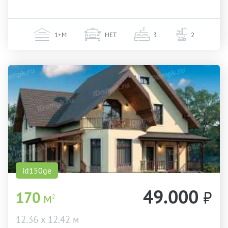
1+М
НЕТ
3
2
id150ge
49.000
₽
170
м
2
12.36 х 12.42 м