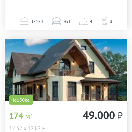
1+М+П
НЕТ
4
2
id150ke
49.000
₽
174
м
2
12.32 х 12.82 м