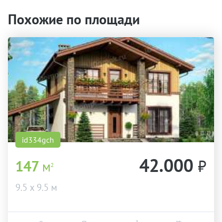
Похожие по площади
id334gch
42.000
₽
147
м
2
9.5 х 9.5 м