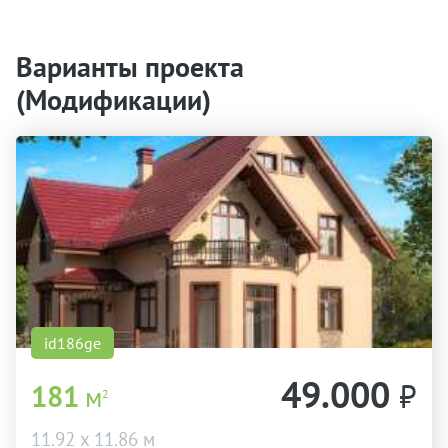
Варианты проекта
(Модификации)
id186ge
49.000
₽
181
м
2
11.92 х 11.86 м